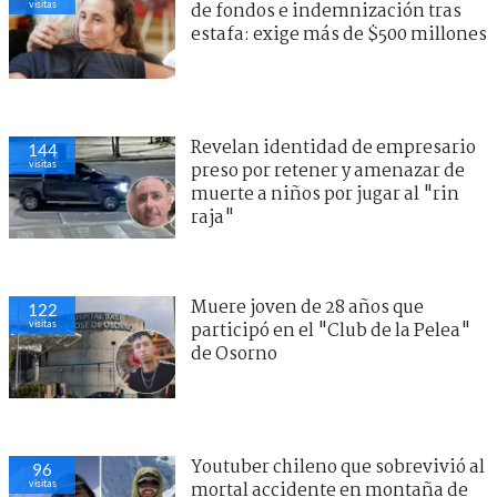
visitas
de fondos e indemnización tras
estafa: exige más de $500 millones
Revelan identidad de empresario
144
visitas
preso por retener y amenazar de
muerte a niños por jugar al "rin
raja"
Muere joven de 28 años que
122
visitas
participó en el "Club de la Pelea"
de Osorno
Youtuber chileno que sobrevivió al
96
visitas
mortal accidente en montaña de