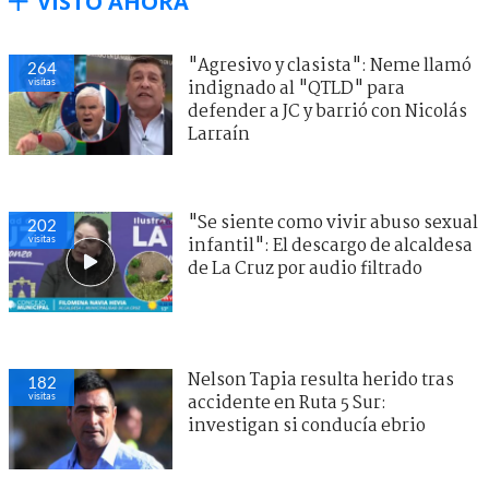
VISTO AHORA
"Agresivo y clasista": Neme llamó
264
visitas
indignado al "QTLD" para
defender a JC y barrió con Nicolás
Larraín
"Se siente como vivir abuso sexual
202
visitas
infantil": El descargo de alcaldesa
de La Cruz por audio filtrado
Nelson Tapia resulta herido tras
182
visitas
accidente en Ruta 5 Sur:
investigan si conducía ebrio