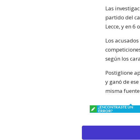
Las investiga
partido del c
Lecce, y en 6
Los acusados 
competiciones
según los car
Postiglione a
y ganó de ese
misma fuente
¿ENCONTRASTE UN
ERROR?