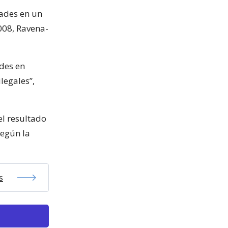
dades en un
008, Ravena-
des en
legales”,
el resultado
según la
s