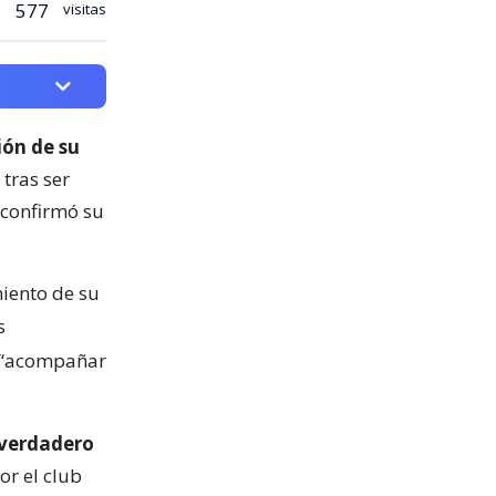
577
visitas
ión de su
 tras ser
 confirmó su
miento de su
s
a “acompañar
 verdadero
or el club