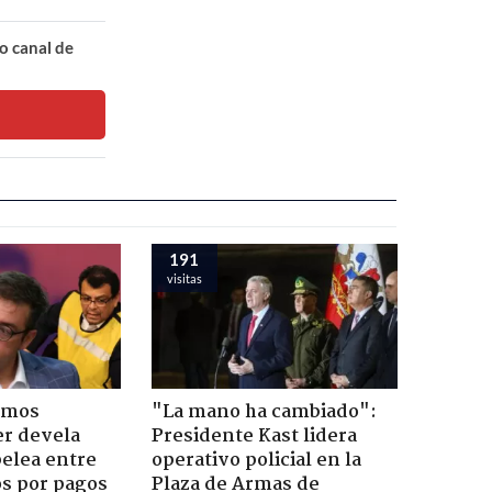
o canal de
191
visitas
emos
"La mano ha cambiado":
er devela
Presidente Kast lidera
pelea entre
operativo policial en la
os por pagos
Plaza de Armas de