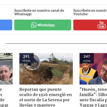
Suscríbete en nuestro canal de
Suscríbete en nuestr
Whatsapp:
Youtube:
291
247
visitas
visitas
e
Reportan que puente
"Hueón, ten
or
oculto de 1926 emergió en
familia": Silb
 de
el norte de La Serena por
ante fiscalía 
jugar
lluvias y mantuvo
Vargas y Lag