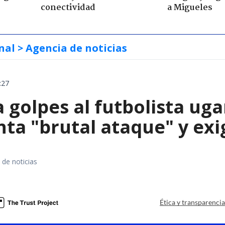
conectividad
a Migueles
nal
> Agencia de noticias
:27
 golpes al futbolista ug
ta "brutal ataque" y exig
 de noticias
Ética y transparenci