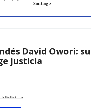
Santiago
andés David Owori: su
e justicia
a de BioBioChile