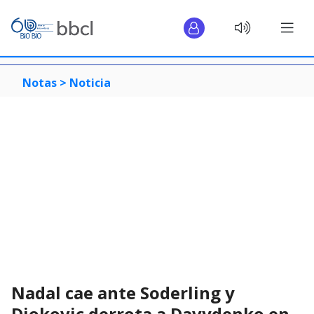
Notas >
Noticia
Nadal cae ante Soderling y
Djokovic derrota a Davydenko en