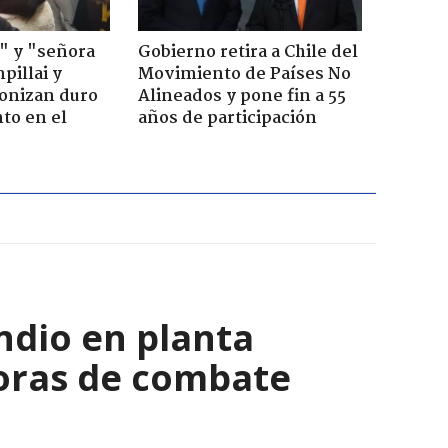
" y "señora
Gobierno retira a Chile del
pillai y
Movimiento de Países No
gonizan duro
Alineados y pone fin a 55
to en el
años de participación
ndio en planta
horas de combate