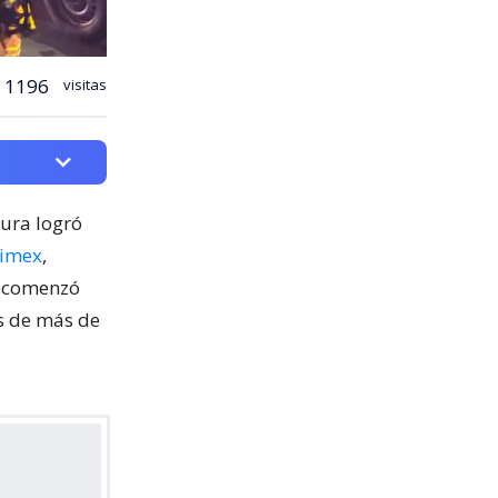
1196
visitas
cura logró
nimex
,
o comenzó
os de más de