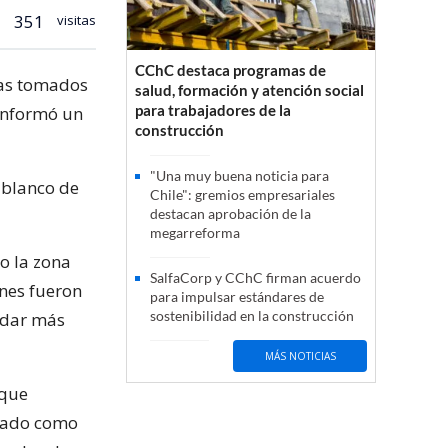
351
visitas
CChC destaca programas de
tas tomados
salud, formación y atención social
para trabajadores de la
 informó un
construcción
"Una muy buena noticia para
 blanco de
Chile": gremios empresariales
destacan aprobación de la
megarreforma
o la zona
SalfaCorp y CChC firman acuerdo
enes fueron
para impulsar estándares de
sostenibilidad en la construcción
 dar más
MÁS NOTICIAS
 que
omado como