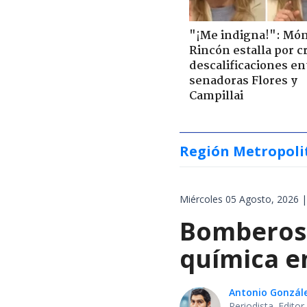
"¡Me indigna!": Món
Rincón estalla por c
descalificaciones en
senadoras Flores y
Campillai
Región Metropoli
Miércoles 05 Agosto, 2026 |
Bomberos 
química en
Antonio Gonzál
Periodista. Edito