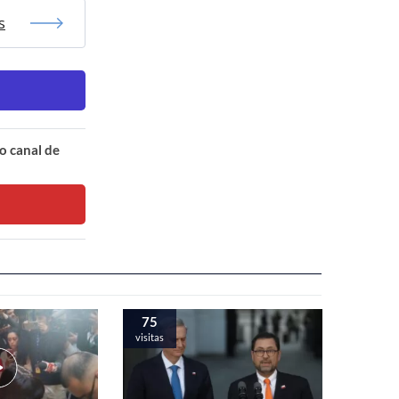
s
o canal de
75
visitas