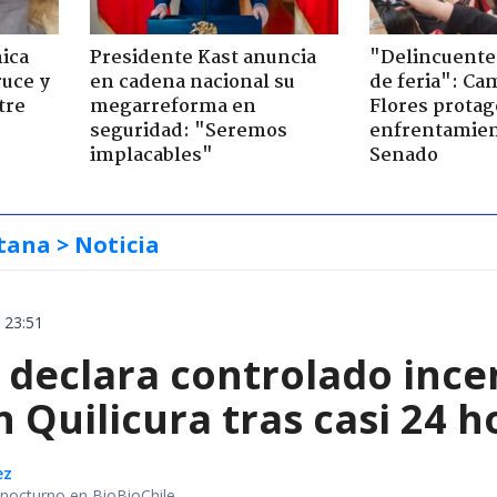
ica
Presidente Kast anuncia
"Delincuente
ruce y
en cadena nacional su
de feria": Cam
tre
megarreforma en
Flores prota
seguridad: "Seremos
enfrentamien
implacables"
Senado
tana
> Noticia
 23:51
declara controlado ince
 Quilicura tras casi 24 
ez
r nocturno en BioBioChile.