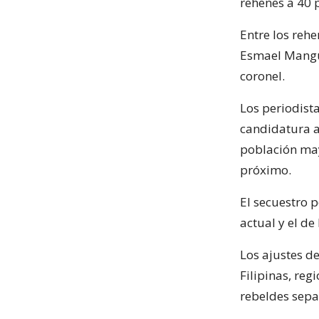
rehenes a 40 p
Entre los reh
Esmael Mangun
coronel.
Los periodis
candidatura a
población may
próximo.
El secuestro p
actual y el d
Los ajustes de
Filipinas, reg
rebeldes sep