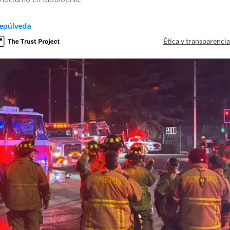
epúlveda
Ética y transparenci