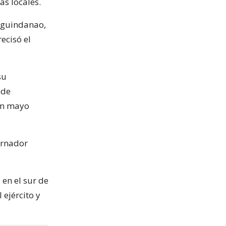
as locales.
Maguindanao,
ecisó el
su
 de
en mayo
bernador
 en el sur de
 ejército y