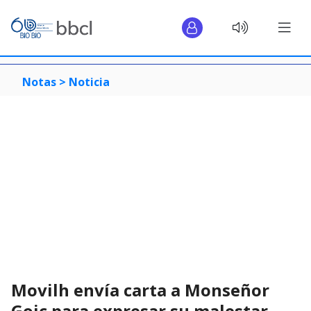
Notas >
Noticia
Movilh envía carta a Monseñor
Goic para expresar su malestar