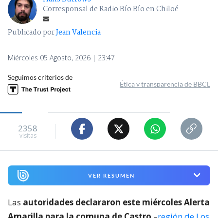
Corresponsal de Radio Bío Bío en Chiloé
Publicado por
Jean Valencia
Miércoles 05 Agosto, 2026 | 23:47
Seguimos criterios de
Ética y transparencia de BBCL
2358
visitas
VER RESUMEN
Las
autoridades declararon este miércoles Alerta
Amarilla para la comuna de Castro
–
región de Los