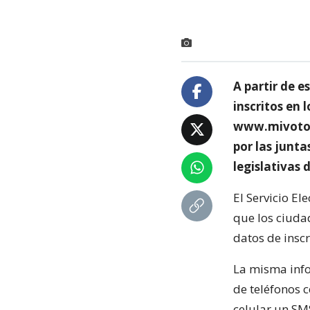
A partir de e
inscritos en 
www.mivoto.c
por las junta
legislativas 
El Servicio El
que los ciuda
datos de inscr
La misma infor
de teléfonos c
celular un SM