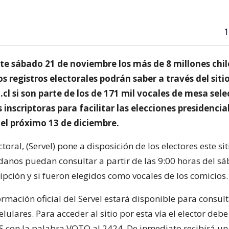
1
ste sábado 21 de noviembre los más de 8 millones chi
los registros electorales podrán saber a través del sit
l si son parte de los de 171 mil vocales de mesa sel
s inscriptoras para facilitar las elecciones presidencia
del próximo 13 de diciembre.
ectoral, (Servel) pone a disposición de los electores este si
danos puedan consultar a partir de las 9:00 horas del s
ipción y si fueron elegidos como vocales de los comicios.
mación oficial del Servel estará disponible para consult
elulares. Para acceder al sitio por esta vía el elector debe
S con la palabra VOTO al 2424. De inmediato recibirá u