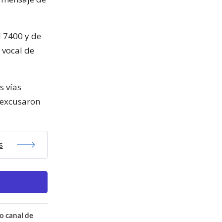
l 7400 y de
 vocal de
s vías
 excusaron
s
o canal de