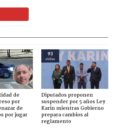
93
visitas
tidad de
Diputados proponen
reso por
suspender por 5 años Ley
enazar de
Karin mientras Gobierno
s por jugar
prepara cambios al
reglamento