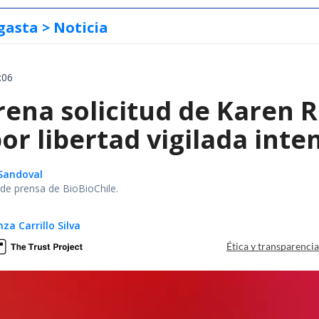
gasta
> Noticia
:06
rena solicitud de Karen R
r libertad vigilada inte
Sandoval
r de prensa de BioBioChile.
za Carrillo Silva
Ética y transparenci