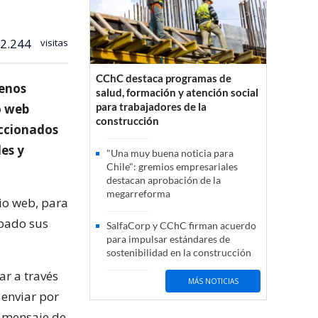
2.244
visitas
CChC destaca programas de
lenos
salud, formación y atención social
para trabajadores de la
io web
construcción
eccionados
les y
"Una muy buena noticia para
Chile": gremios empresariales
destacan aprobación de la
megarreforma
tio web, para
ábado sus
SalfaCorp y CChC firman acuerdo
para impulsar estándares de
sostenibilidad en la construcción
ar a través
MÁS NOTICIAS
 enviar por
n mensaje de