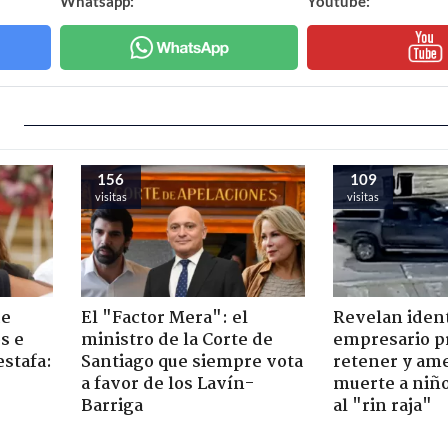
Whatsapp:
Youtube:
156
109
visitas
visitas
de
El "Factor Mera": el
Revelan iden
s e
ministro de la Corte de
empresario p
estafa:
Santiago que siempre vota
retener y am
a favor de los Lavín-
muerte a niño
Barriga
al "rin raja"