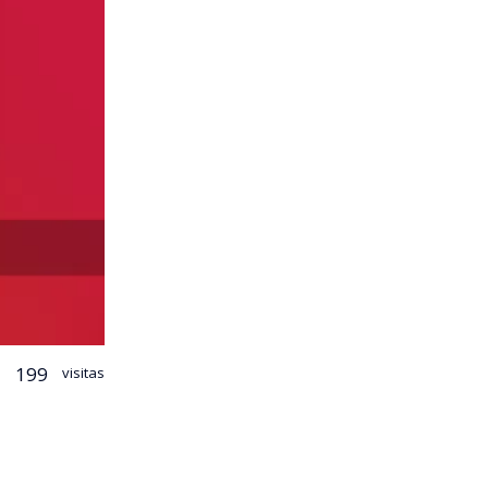
199
visitas
tada por la
su condena