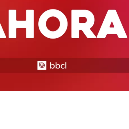
 Antofagasta rechazó, por ahora, fijar la audiencia solici
 exalcaldesa Karen Rojo
para debatir la sustitución de 