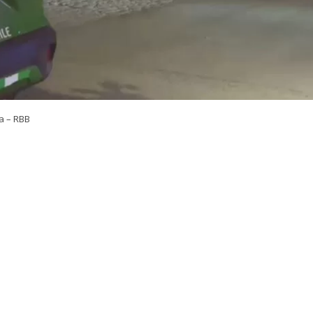
a – RBB
VER RESUMEN
sultó herido en un ataque a balazos
ocurrido en la in
nso con calle Carlos Caszely Garrido, en la comuna de San
stró durante la jornada de este viernes cuando la
víctima
 vehículo particular en el sector
.
n la información preliminar entregada por personal de 