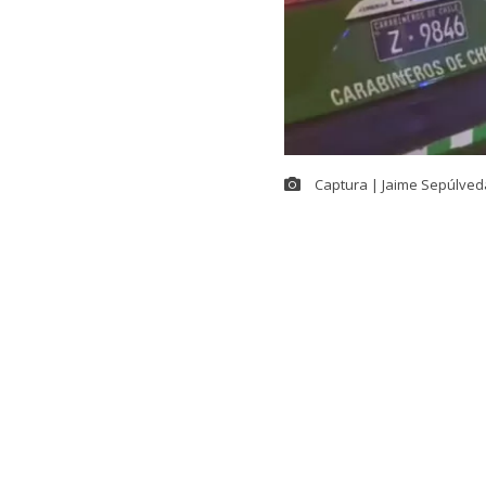
Captura | Jaime Sepúlved
Un
hombre re
calle San Alfo
hecho se regi
a bordo de su
De acuerdo co