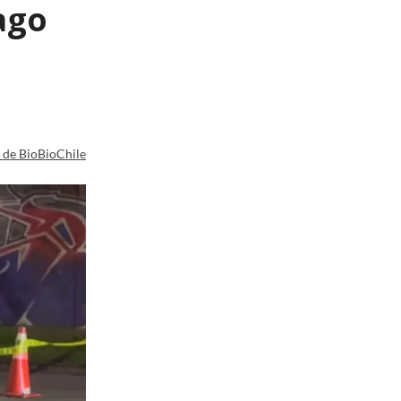
ago
a de BioBioChile