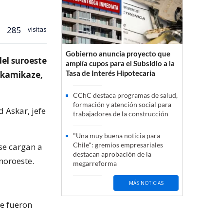
285
visitas
Gobierno anuncia proyecto que
del suroeste
amplía cupos para el Subsidio a la
Tasa de Interés Hipotecaria
 kamikaze,
CChC destaca programas de salud,
formación y atención social para
 Askar, jefe
trabajadores de la construcción
"Una muy buena noticia para
Chile": gremios empresariales
se cargan a
destacan aprobación de la
noroeste.
megarreforma
MÁS NOTICIAS
ue fueron