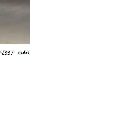
2337
visitas
tersección de
tiago. El
 circulaba
Carabineros,