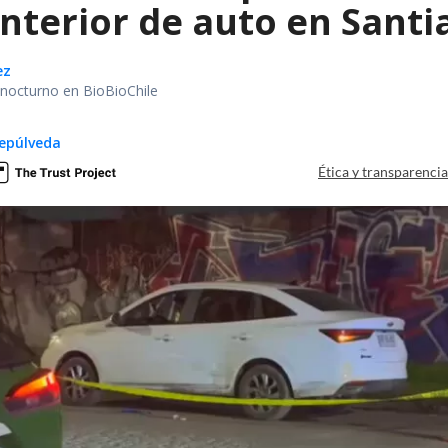
interior de auto en Santi
ez
r nocturno en BioBioChile
epúlveda
Ética y transparenci