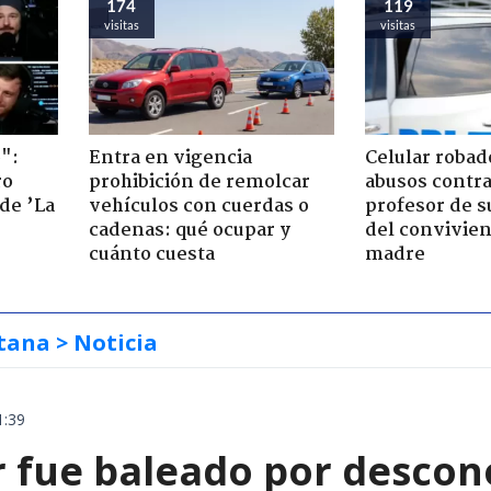
174
119
visitas
visitas
":
Entra en vigencia
Celular robad
ro
prohibición de remolcar
abusos contra
de ’La
vehículos con cuerdas o
profesor de s
cadenas: qué ocupar y
del convivien
cuánto cuesta
madre
tana
> Noticia
1:39
 fue baleado por descon