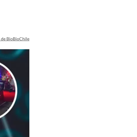
a de BioBioChile