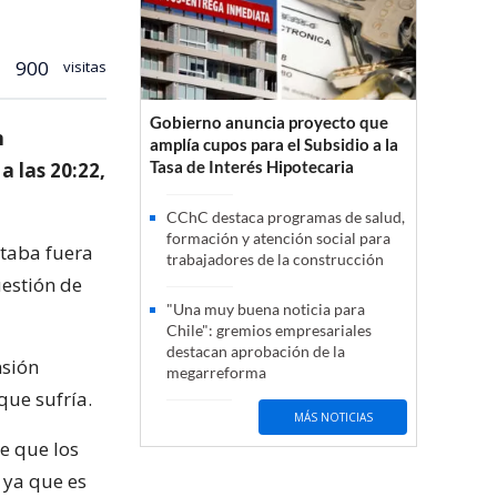
900
visitas
Gobierno anuncia proyecto que
n
amplía cupos para el Subsidio a la
Tasa de Interés Hipotecaria
a las 20:22,
CChC destaca programas de salud,
formación y atención social para
staba fuera
trabajadores de la construcción
uestión de
"Una muy buena noticia para
Chile": gremios empresariales
destacan aprobación de la
nsión
megarreforma
que sufría.
MÁS NOTICIAS
e que los
 ya que es