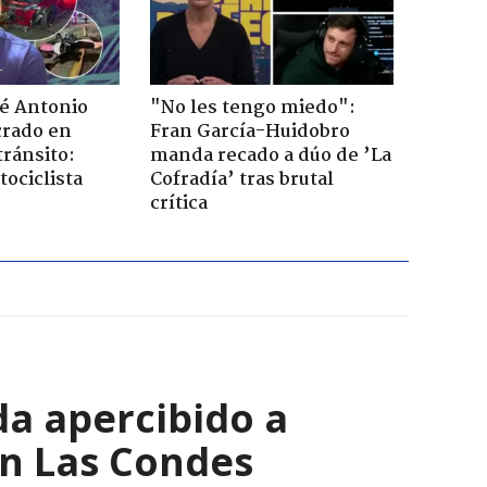
sé Antonio
"No les tengo miedo":
rado en
Fran García-Huidobro
tránsito:
manda recado a dúo de ’La
ociclista
Cofradía’ tras brutal
crítica
a apercibido a
en Las Condes