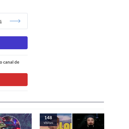
s
o canal de
148
visitas