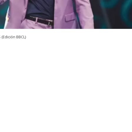
(Edición BBCL)
OLLO
 antecedentes sobre esta noticia, quédate atento a las actualizac
VER RESUMEN
la espera de la citación
por parte de la Fiscalía quedó e
e televisión, José Antonio Neme, tras protagonizar u
n vio
 tránsito
la noche de este viernes en calle Alonso de Cór
la comuna de Las Condes, en la región Metropolitana.