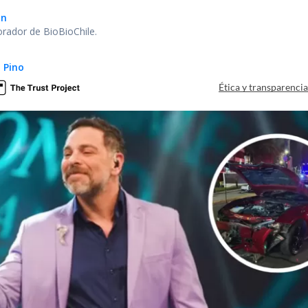
ón
orador de BioBioChile.
 Pino
Ética y transparenci