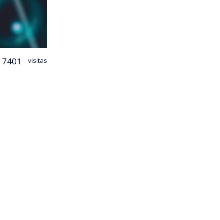
7401
visitas
iones.
l periodista
lento
dova con Los