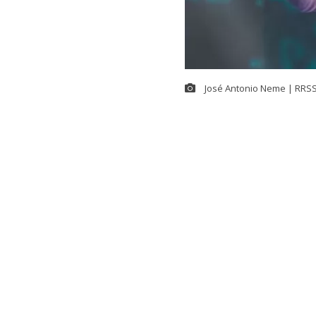
José Antonio Neme | RRSS 
NOTICIA EN DESARR
Estamos recopilando más
Apercibido a 
y conductor d
accidente de
Militares en 