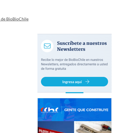
a de BioBioChile