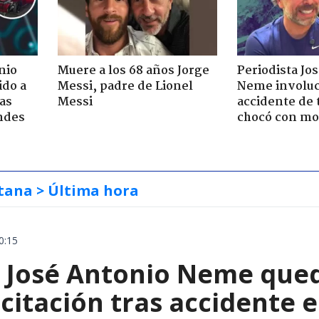
nio
Muere a los 68 años Jorge
Periodista Jo
ido a
Messi, padre de Lionel
Neme involuc
ras
Messi
accidente de 
ndes
chocó con mot
tana
> Última hora
0:15
a José Antonio Neme qued
citación tras accidente 