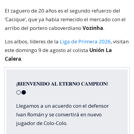
El zaguero de 20 años es el segundo refuerzo del
‘Cacique’, que ya había remecido el mercado con el
arribo del portero caboverdiano
Vozinha
.
Los albos, líderes de la
Liga de Primera 2026
, visitan
este domingo 9 de agosto al colista
Unión La
Calera
.
¡𝐁𝐈𝐄𝐍𝐕𝐄𝐍𝐈𝐃𝐎 𝐀𝐋 𝐄𝐓𝐄𝐑𝐍𝐎 𝐂𝐀𝐌𝐏𝐄𝐎́𝐍!
⚪⚫
Llegamos a un acuerdo con el defensor
Ivan Román y se convertirá en nuevo
jugador de Colo-Colo.