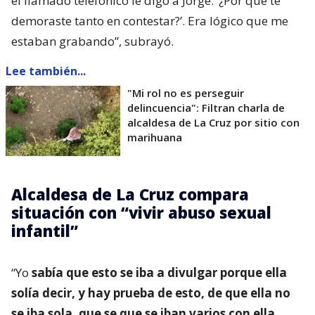
el llamado telefónico le digo a Jorge: ‘¿Por qué te
demoraste tanto en contestar?’. Era lógico que me
estaban grabando”, subrayó.
Lee también...
"Mi rol no es perseguir
delincuencia": Filtran charla de
alcaldesa de La Cruz por sitio con
marihuana
Alcaldesa de La Cruz compara
situación con “vivir abuso sexual
infantil”
“Yo
sabía que esto se iba a divulgar porque ella
solía decir, y hay prueba de esto, de que ella no
se iba sola, que se que se iban varios con ella
.