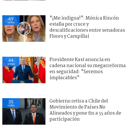
"¡Me indigna!": Mónica Rincón
49
visitas
estalla por cruce y
descalificaciones entre senadoras
Flores y Campillai
Presidente Kast anuncia en
44
visitas
cadena nacional su megarreforma
en seguridad: "Seremos
implacables"
Gobierno retira a Chile del
35
visitas
Movimiento de Países No
Alineados y pone fin a 55 años de
participación