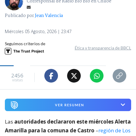
Corresponsal de Radio Bío Bío en Chiloé
Publicado por
Jean Valencia
Miércoles 05 Agosto, 2026 | 23:47
Seguimos criterios de
Ética y transparencia de BBCL
2456
visitas
VER RESUMEN
Las
autoridades declararon este miércoles Alerta
Amarilla para la comuna de Castro
–
región de Los