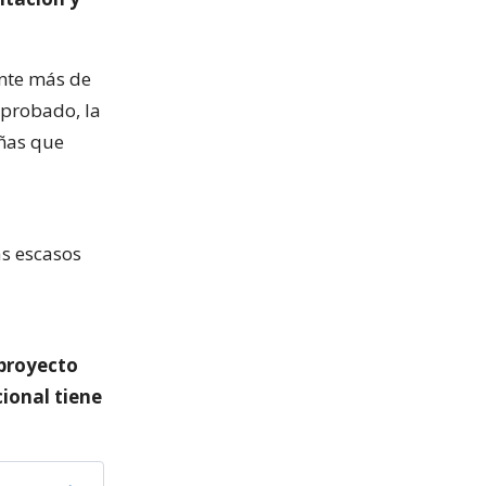
ente más de
aprobado, la
iñas que
s escasos
 proyecto
cional tiene