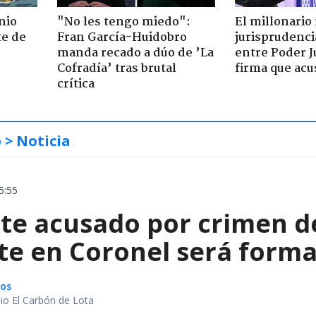
nio
"No les tengo miedo":
El millonario
te de
Fran García-Huidobro
jurisprudenci
manda recado a dúo de ’La
entre Poder Ju
Cofradía’ tras brutal
firma que acu
crítica
o
> Noticia
5:55
te acusado por crimen d
te en Coronel será forma
gos
io El Carbón de Lota