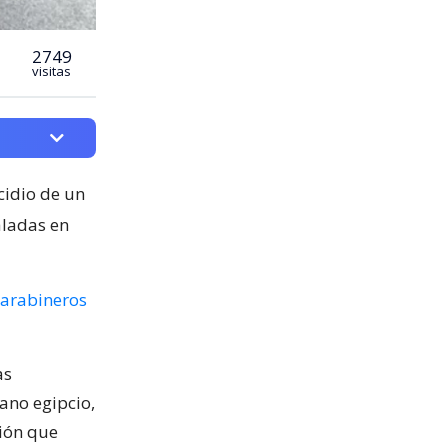
2749
visitas
cidio de un
aladas en
arabineros
as
ano egipcio,
sión que