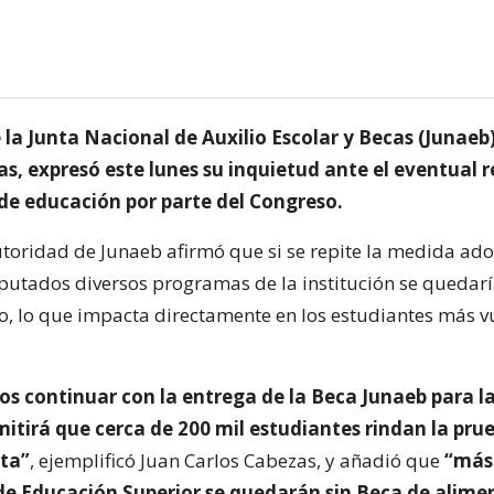
e la Junta Nacional de Auxilio Escolar y Becas (Junaeb
s, expresó este lunes su inquietud ante el eventual 
de educación por parte del Congreso.
oridad de Junaeb afirmó que si se repite la medida ado
utados diversos programas de la institución se quedarí
o, lo que impacta directamente en los estudiantes más v
s continuar con la entrega de la Beca Junaeb para l
itirá que cerca de 200 mil estudiantes rindan la pru
ta”
, ejemplificó Juan Carlos Cabezas, y añadió que
“más 
de Educación Superior se quedarán sin Beca de alime