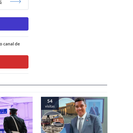
s
o canal de
54
visitas