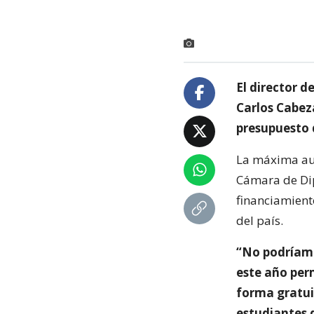
El director d
Carlos Cabeza
presupuesto 
La máxima aut
Cámara de Dip
financiamient
del país.
“No podríamo
este año perm
forma gratui
estudiantes 