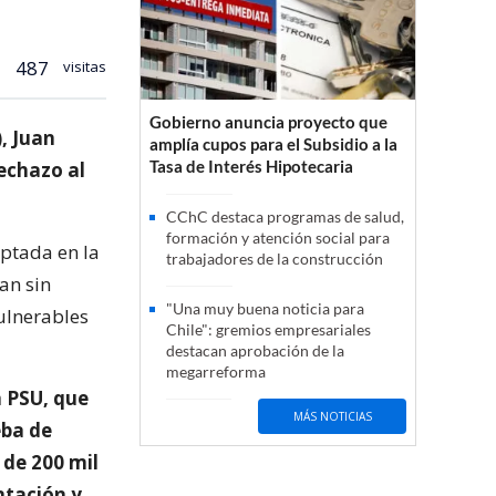
487
visitas
Gobierno anuncia proyecto que
), Juan
amplía cupos para el Subsidio a la
Tasa de Interés Hipotecaria
rechazo al
CChC destaca programas de salud,
formación y atención social para
ptada en la
trabajadores de la construcción
an sin
"Una muy buena noticia para
ulnerables
Chile": gremios empresariales
destacan aprobación de la
megarreforma
a PSU, que
MÁS NOTICIAS
eba de
de 200 mil
ntación y