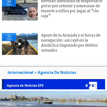
Revelan identidad de empresario
34
visitas
preso por retener y amenazar de
muerte a niños por jugar al "rin
raja"
Apoyo de la Armada y 10 horas de
32
visitas
navegación: así cayó en la
Antártica imputado por delitos
sexuales
Internacional
> Agencia De Noticias