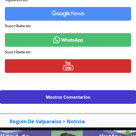
Suscríbete en:
Suscríbete en:
Mostrar Comentarios
Región De Valparaíso
> Noticia