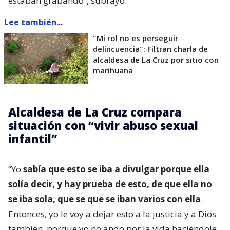
estaban grabando”, subrayó.
Lee también...
"Mi rol no es perseguir
delincuencia": Filtran charla de
alcaldesa de La Cruz por sitio con
marihuana
Alcaldesa de La Cruz compara
situación con “vivir abuso sexual
infantil”
“Yo
sabía que esto se iba a divulgar porque ella
solía decir, y hay prueba de esto, de que ella no
se iba sola, que se que se iban varios con ella
.
Entonces, yo le voy a dejar esto a la justicia y a Dios
también, porque yo no ando por la vida haciéndole