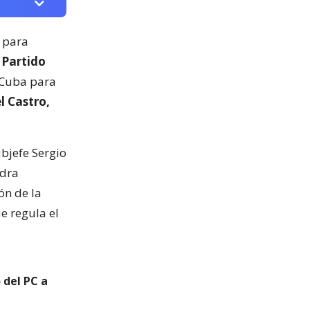
para
 Partido
 Cuba para
l Castro,
ubjefe Sergio
ndra
ón de la
e regula el
 del PC a