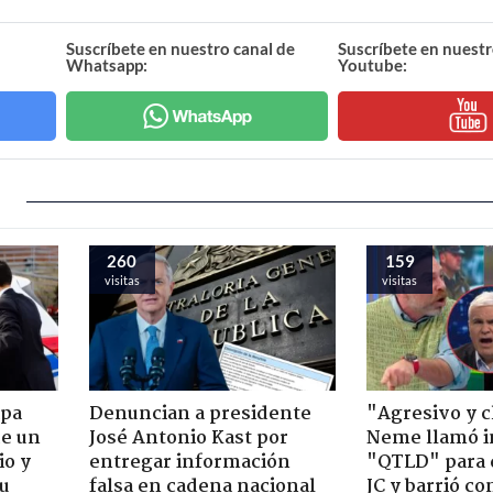
Suscríbete en nuestro canal de
Suscríbete en nuestr
Whatsapp:
Youtube:
260
159
visitas
visitas
apa
Denuncian a presidente
"Agresivo y c
de un
José Antonio Kast por
Neme llamó i
io y
entregar información
"QTLD" para 
su
falsa en cadena nacional
JC y barrió co