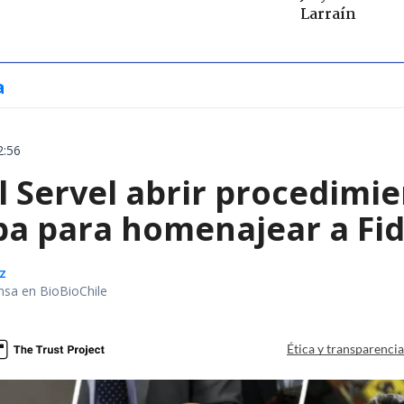
Larraín
a
2:56
l Servel abrir procedimie
ba para homenajear a Fid
z
nsa en BioBioChile
Ética y transparenci