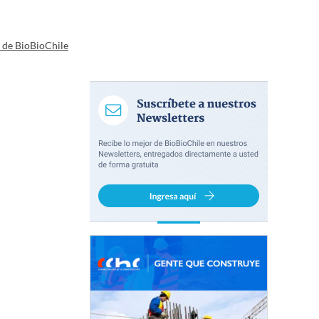
a de BioBioChile