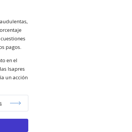
raudulentas,
orcentaje
 cuestiones
los pagos.
to en el
las Isapres
ía un acción
s