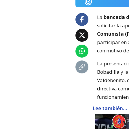
La
bancada d
solicitar la 
Comunista (P
participar en
con motivo de
La presentació
Bobadilla y l
Valdebenito, q
directiva comu
funcionamiento
Lee también...