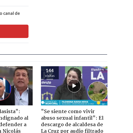
o canal de
144
visitas
lasista":
"Se siente como vivir
ndignado al
abuso sexual infantil": El
defender a
descargo de alcaldesa de
n Nicolás
La Cruz por audio filtrado