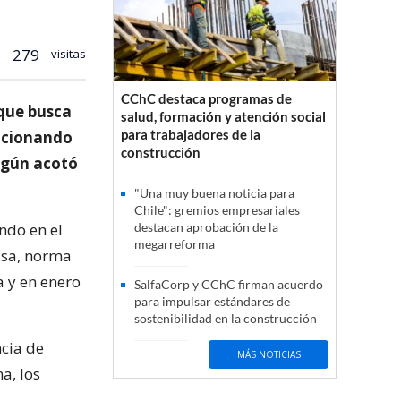
279
visitas
CChC destaca programas de
 que busca
salud, formación y atención social
para trabajadores de la
ancionando
construcción
egún acotó
"Una muy buena noticia para
Chile": gremios empresariales
ndo en el
destacan aprobación de la
megarreforma
asa, norma
 y en enero
SalfaCorp y CChC firman acuerdo
para impulsar estándares de
sostenibilidad en la construcción
ncia de
MÁS NOTICIAS
a, los