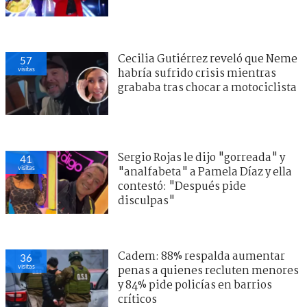
Cecilia Gutiérrez reveló que Neme
57
visitas
habría sufrido crisis mientras
grababa tras chocar a motociclista
Sergio Rojas le dijo "gorreada" y
41
visitas
"analfabeta" a Pamela Díaz y ella
contestó: "Después pide
disculpas"
Cadem: 88% respalda aumentar
36
visitas
penas a quienes recluten menores
y 84% pide policías en barrios
críticos