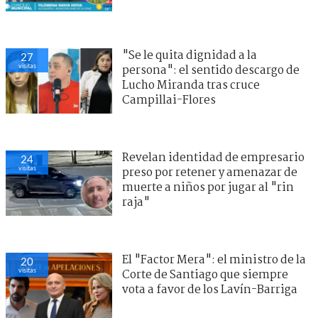
"Se le quita dignidad a la
27
visitas
persona": el sentido descargo de
Lucho Miranda tras cruce
Campillai-Flores
Revelan identidad de empresario
24
visitas
preso por retener y amenazar de
muerte a niños por jugar al "rin
raja"
El "Factor Mera": el ministro de la
20
visitas
Corte de Santiago que siempre
vota a favor de los Lavín-Barriga