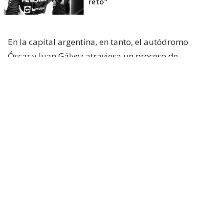
reto"
En la capital argentina, en tanto, el autódromo
Óscar y Juan Gálvez atraviesa un proceso de
renovación para recibir
la fecha ya confirmada del
MotoGP en 2027
y a la vez, sueña con recibir otra
vez al Gran Circo en 2028.
Vale recordar que la Fórmula 1
visitó por última
vez el país vecino el 12 de abril de 1998
,
celebrando una icónica carrera que tuvo como
ganador a Michael Schumacher a bordo de su
Ferrari.
Volviendo al plano actual, Stefano Domenicali
ratificó que aún el fin de temporada de la F1 está en