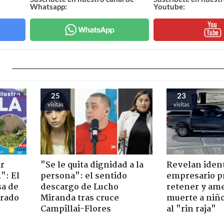
Whatsapp:
Youtube:
25
23
visitas
visitas
ir
"Se le quita dignidad a la
Revelan iden
": El
persona": el sentido
empresario p
sa de
descargo de Lucho
retener y am
trado
Miranda tras cruce
muerte a niño
Campillai-Flores
al "rin raja"