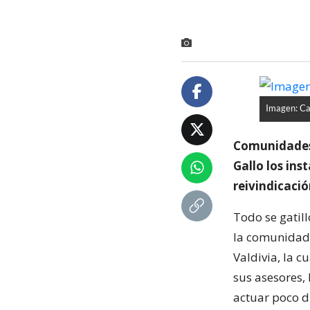
Imagen: Car
Comunidades 
Gallo los ins
reivindicació
Todo se gatil
la comunidad 
Valdivia, la c
sus asesores, 
actuar poco d