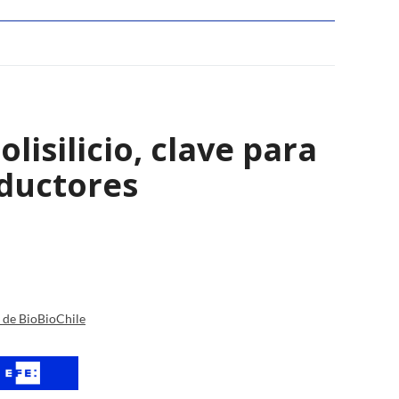
isilicio, clave para
nductores
a de BioBioChile