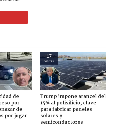
17
visitas
tidad de
Trump impone arancel del
reso por
15% al polisilicio, clave
enazar de
para fabricar paneles
s por jugar
solares y
semiconductores