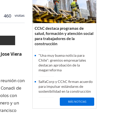
460
visitas
CChC destaca programas de
salud, formación y atención social
para trabajadores de la
construcción
Jose Viera
"Una muy buena noticia para
Chile": gremios empresariales
destacan aprobación de la
megarreforma
 reunión con
SalfaCorp y CChC firman acuerdo
para impulsar estándares de
 Conadi de
sostenibilidad en la construcción
dolos con
onero y un
MÁS NOTICIAS
Francisco