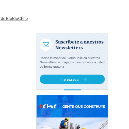
a de BioBioChile