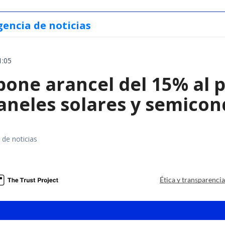
gencia de noticias
1:05
ne arancel del 15% al pol
paneles solares y semico
 de noticias
a
Ética y transparenci