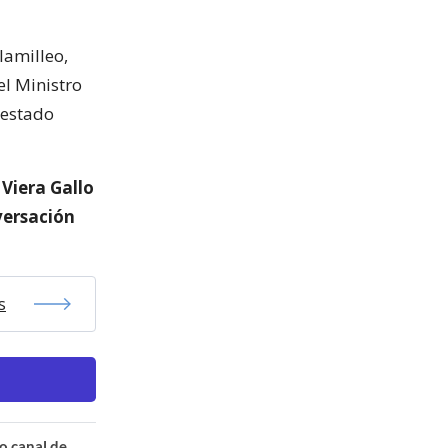
lamilleo,
el Ministro
 estado
 Viera Gallo
versación
s
o canal de