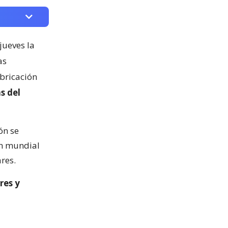
jueves la
as
abricación
s del
ón se
ón mundial
res.
res y