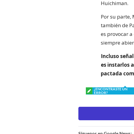
Huichiman.
Por su parte,
también de Pa
es provocar a
siempre abiert
Incluso señal
es instarlos 
pactada como
¿ENCONTRASTE UN
ERROR?
Síguenos en Google News: