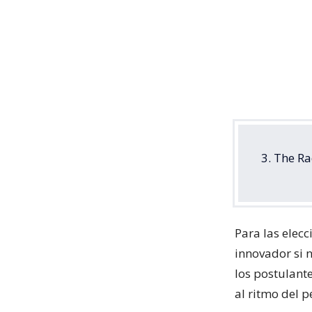
3. The R
Para las elecc
innovador si 
los postulant
al ritmo del p