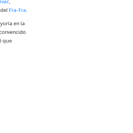
ívar
,
 del
Fra-Fra
.
yoría en la
r convencido
mó que