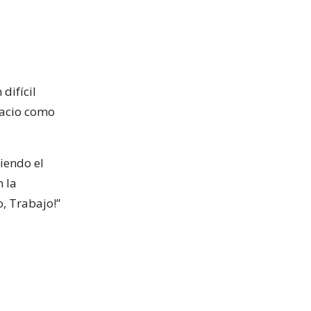
difícil
pacio como
iendo el
 la
, Trabajo!”