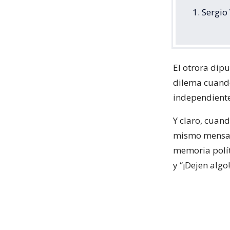
1. Sergio
El otrora dipu
dilema cuando
independiente
Y claro, cuan
mismo mensaje
memoria polít
y “¡Dejen algo!