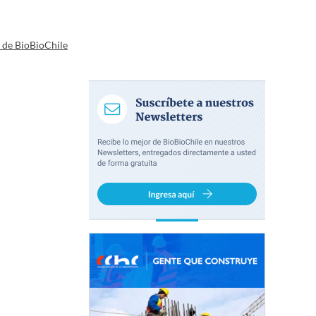
a de BioBioChile