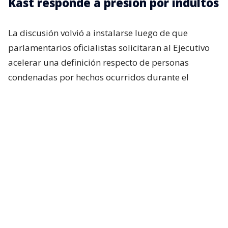
Kast responde a presión por indultos
La discusión volvió a instalarse luego de que
parlamentarios oficialistas solicitaran al Ejecutivo
acelerar una definición respecto de personas
condenadas por hechos ocurridos durante el
estallido social, particularmente uniformados.
Incluso, si bien en el oficialismo no existía una
expectativa real de que el presidente anunciara algo
al respecto durante su última cadena nacional,
tanto Republicanos como el Partido Nacional
Libertario esperaban, al menos, una señal política
sobre la materia. Pero eso no ocurrió.
Consultado hoy sobre si ya tomó una decisión, el
presidente José Antonio Kast evitó entregar una