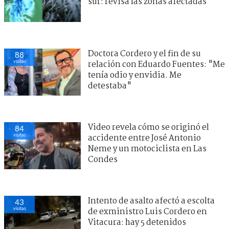
sur: revisa las zonas afectadas
Doctora Cordero y el fin de su
88
visitas
relación con Eduardo Fuentes: "Me
tenía odio y envidia. Me
detestaba"
Video revela cómo se originó el
84
visitas
accidente entre José Antonio
Neme y un motociclista en Las
Condes
Intento de asalto afectó a escolta
43
visitas
de exministro Luis Cordero en
Vitacura: hay 5 detenidos