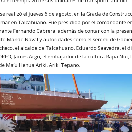
ara el reemplazo de sus unidades de transporte anfibio.
e realizó el jueves 6 de agosto, en la Grada de Construcc
Asmar en Talcahuano. Fue presidida por el comandante en 
ante Fernando Cabrera, además de contar con la presen
 Alto Mando Naval y autoridades como el seremi de Gobie
acheco, el alcalde de Talcahuano, Eduardo Saavedra, el di
ORFO, James Argo, el embajador de la cultura Rapa Nui, 
 de Ma’u Henua Ariki, Ariki Tepano.