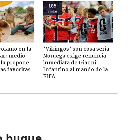
185
visitas
rolamo en la
’Vikingos’ son cosa seria:
car: medio
Noruega exige renuncia
 la propone
inmediata de Gianni
as favoritas
Infantino al mando de la
FIFA
o buque