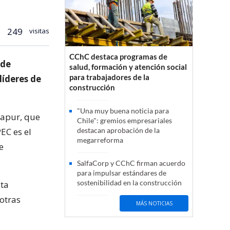
249
visitas
CChC destaca programas de
 de
salud, formación y atención social
para trabajadores de la
líderes de
construcción
"Una muy buena noticia para
gapur, que
Chile": gremios empresariales
EC es el
destacan aprobación de la
megarreforma
e
SalfaCorp y CChC firman acuerdo
para impulsar estándares de
sostenibilidad en la construcción
sta
otras
MÁS NOTICIAS