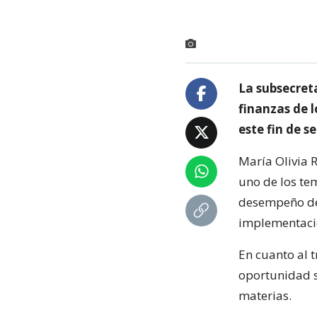
La subsecreta
finanzas de l
este fin de 
María Olivia 
uno de los te
desempeño de 
implementaci
En cuanto al t
oportunidad s
materias.