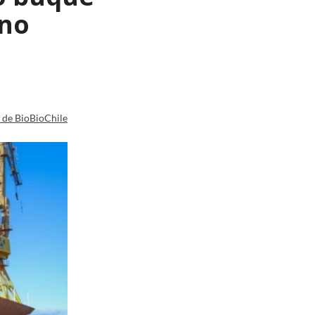
ano
a de BioBioChile