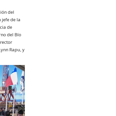
ión del
jefe de la
cia de
rno del Bío
rector
Lynn Rapu, y