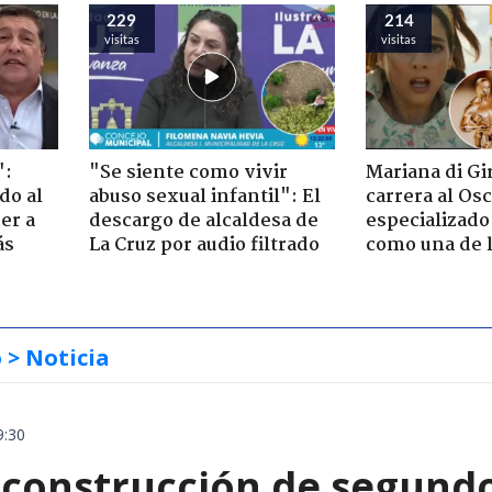
229
214
visitas
visitas
":
"Se siente como vivir
Mariana di Gi
do al
abuso sexual infantil": El
carrera al Os
er a
descargo de alcaldesa de
especializado
ás
La Cruz por audio filtrado
como una de l
o
> Noticia
9:30
construcción de segund