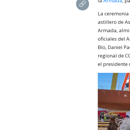
la
Armada
, p
La ceremonia s
astillero de 
Armada, almir
oficiales del
Bío, Daniel P
regional de C
el presidente