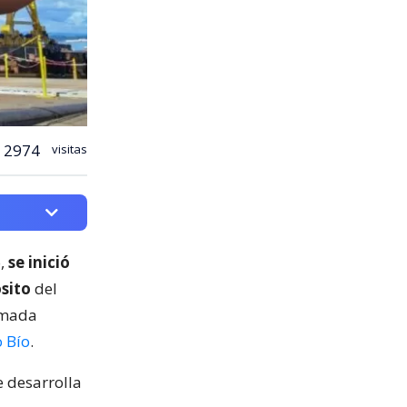
2974
visitas
o,
se inició
ósito
del
rmada
o Bío
.
e desarrolla