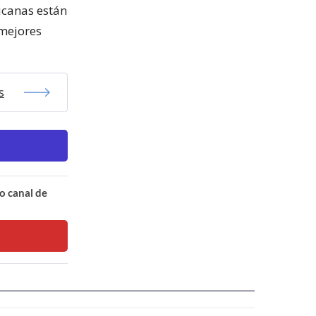
icanas están
 mejores
s
o canal de