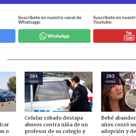
Suscríbete en nuestro canal de
Suscríbete en nuestr
Whatsapp:
Youtube:
284
283
visitas
visitas
Celular robado destapa
Bebé abandon
lcar
abusos contra niña de un
años contó su
as o
profesor de su colegio y
adopción y de