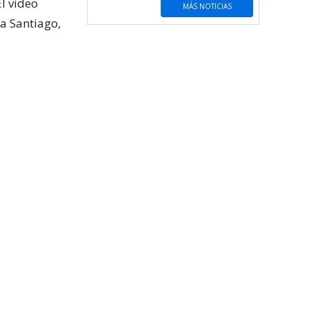
l video
MÁS NOTICIAS
na Santiago,