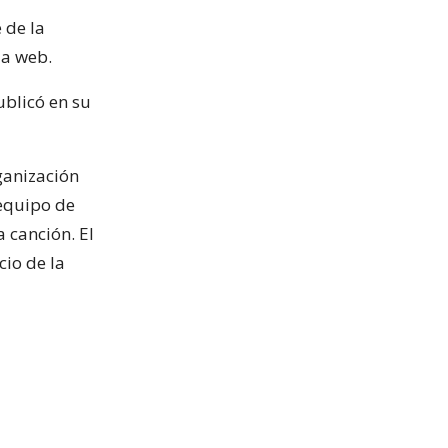
 de la
la web.
publicó en su
rganización
 equipo de
 canción. El
cio de la