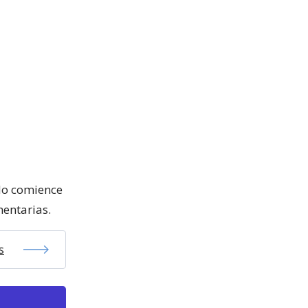
ndo comience
mentarias.
s