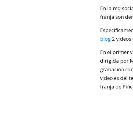
En la red soci
franja son de
Específicame
blog
2 videos 
En el primer v
dirigida por 
grabación can
video es del t
franja de Piñe