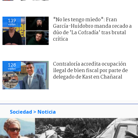
"No les tengo miedo": Fran
139
visitas
García-Huidobro manda recado a
dúo de ’La Cofradía’ tras brutal
crítica
Contraloría acredita ocupación
128
visitas
ilegal de bien fiscal por parte de
delegado de Kast en Chañaral
Sociedad
> Noticia