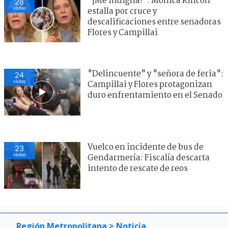
"¡Me indigna!": Mónica Rincón
28
visitas
estalla por cruce y
descalificaciones entre senadoras
Flores y Campillai
"Delincuente" y "señora de feria":
24
visitas
Campillai y Flores protagonizan
duro enfrentamiento en el Senado
Vuelco en incidente de bus de
23
visitas
Gendarmería: Fiscalía descarta
intento de rescate de reos
Región Metropolitana
> Noticia