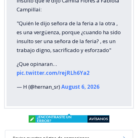
insulto que le dijo Camila Flores a Fabiola
Campillai:
"Quién le dijo señora de la feria a la otra ,
es una vergüenza, porque ¿cuando ha sido
insulto ser una señora de la feria? , es un
trabajo digno, sacrificado y esforzado"
¿Que opinaran…
pic.twitter.com/rejRLh6Ya2
— H (@hernan_sr)
August 6, 2026
¿ENCONTRASTE UN
AVÍSANOS
ERROR?