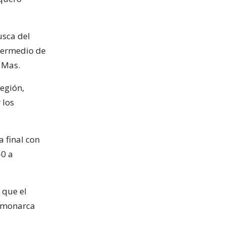
usca del
ntermedio de
 Mas.
Región,
 los
 final con
-0 a
 que el
l monarca