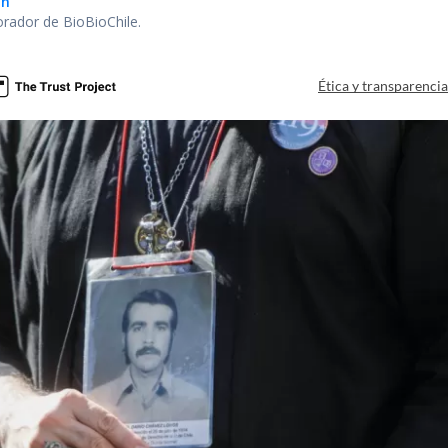
ón
orador de BioBioChile.
Ética y transparenci