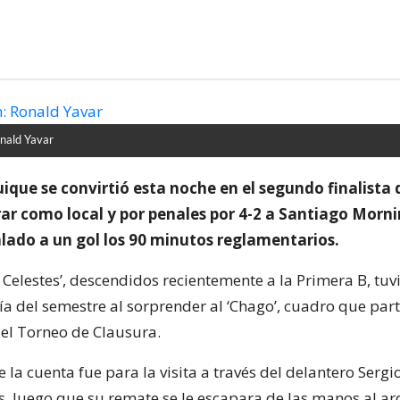
nald Yavar
ique se convirtió esta noche en el segundo finalista 
rar como local y por penales por 4-2 a Santiago Morni
alado a un gol los 90 minutos reglamentarios.
Celestes’, descendidos recientemente a la Primera B, tuv
ía del semestre al sorprender al ‘Chago’, cuadro que part
 del Torneo de Clausura.
 la cuenta fue para la visita a través del delantero Serg
s, luego que su remate se le escapara de las manos al a