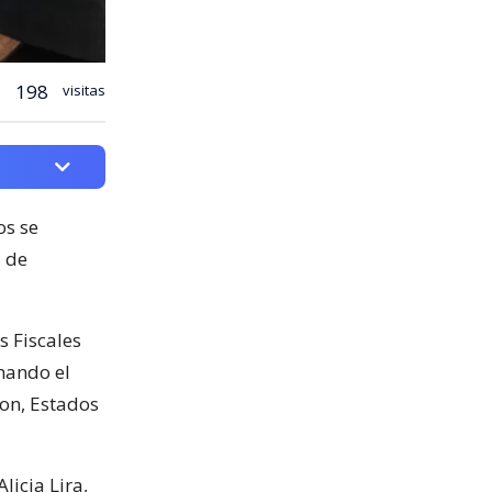
198
visitas
os se
a de
s Fiscales
mando el
ton, Estados
licia Lira,