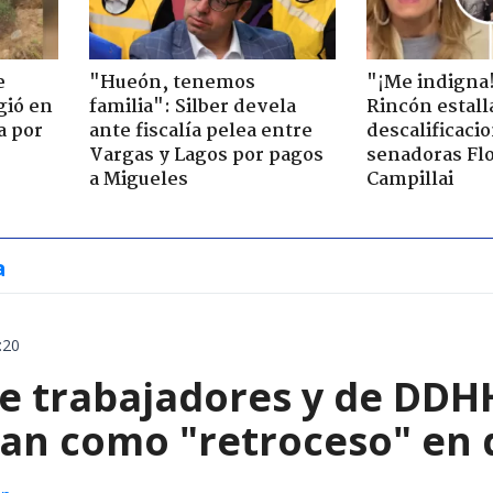
e
"Hueón, tenemos
"¡Me indigna
gió en
familia": Silber devela
Rincón estall
a por
ante fiscalía pelea entre
descalificaci
Vargas y Lagos por pagos
senadoras Flo
a Migueles
Campillai
a
:20
e trabajadores y de DDHH
can como "retroceso" en 