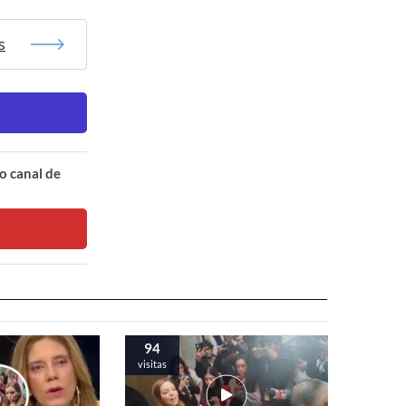
s
o canal de
94
visitas