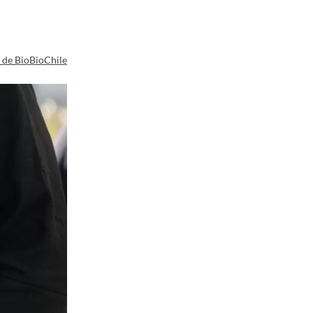
a de BioBioChile