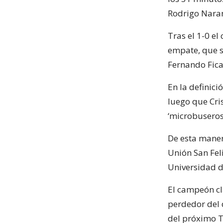
Rodrigo Naran
Tras el 1-0 e
empate, que só
Fernando Fica
En la definici
luego que Cri
‘microbuseros
De esta maner
Unión San Fel
Universidad d
El campeón cl
perdedor del 
del próximo T