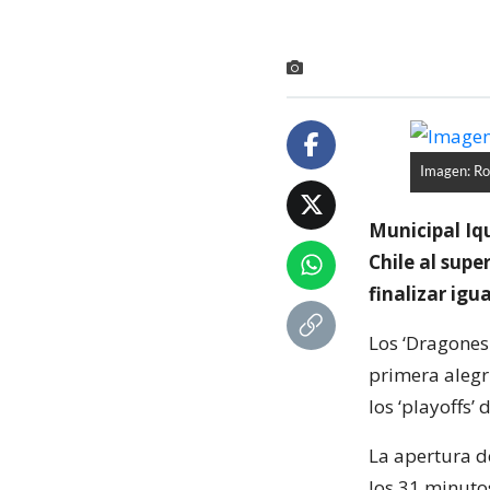
Imagen: Ro
Municipal Iqu
Chile al supe
finalizar igu
Los ‘Dragones 
primera alegr
los ‘playoffs’
La apertura de
los 31 minuto