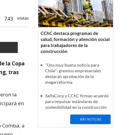
743
visitas
CChC destaca programas de
salud, formación y atención social
para trabajadores de la
construcción
de la Copa
"Una muy buena noticia para
Chile": gremios empresariales
ng, tras
destacan aprobación de la
megarreforma
ieron la
SalfaCorp y CChC firman acuerdo
para impulsar estándares de
icipará en
sostenibilidad en la construcción
MÁS NOTICIAS
io Comba, a
rquero