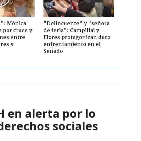
!": Mónica
"Delincuente" y "señora
a por cruce y
de feria": Campillai y
ones entre
Flores protagonizan duro
res y
enfrentamiento en el
Senado
 en alerta por lo
derechos sociales