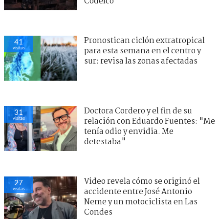
Codelco
Pronostican ciclón extratropical
41
visitas
para esta semana en el centro y
sur: revisa las zonas afectadas
Doctora Cordero y el fin de su
31
visitas
relación con Eduardo Fuentes: "Me
tenía odio y envidia. Me
detestaba"
Video revela cómo se originó el
27
visitas
accidente entre José Antonio
Neme y un motociclista en Las
Condes