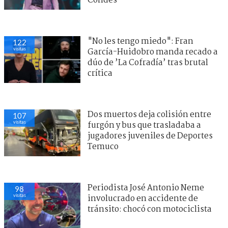
Condes
"No les tengo miedo": Fran
122
visitas
García-Huidobro manda recado a
dúo de ’La Cofradía’ tras brutal
crítica
Dos muertos deja colisión entre
107
visitas
furgón y bus que trasladaba a
jugadores juveniles de Deportes
Temuco
Periodista José Antonio Neme
98
visitas
involucrado en accidente de
tránsito: chocó con motociclista