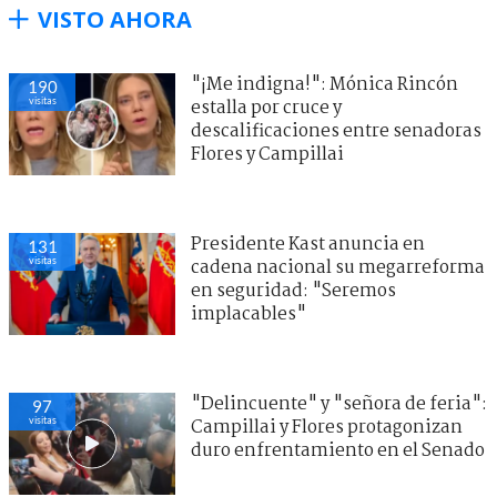
VISTO AHORA
"¡Me indigna!": Mónica Rincón
190
visitas
estalla por cruce y
descalificaciones entre senadoras
Flores y Campillai
Presidente Kast anuncia en
131
visitas
cadena nacional su megarreforma
en seguridad: "Seremos
implacables"
"Delincuente" y "señora de feria":
97
visitas
Campillai y Flores protagonizan
duro enfrentamiento en el Senado