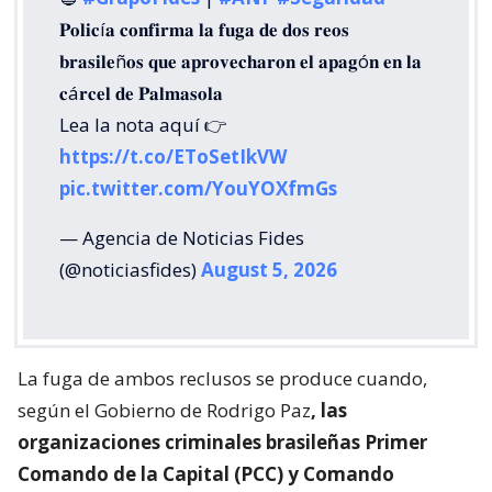
𝐏𝐨𝐥𝐢𝐜í𝐚 𝐜𝐨𝐧𝐟𝐢𝐫𝐦𝐚 𝐥𝐚 𝐟𝐮𝐠𝐚 𝐝𝐞 𝐝𝐨𝐬 𝐫𝐞𝐨𝐬
𝐛𝐫𝐚𝐬𝐢𝐥𝐞ñ𝐨𝐬 𝐪𝐮𝐞 𝐚𝐩𝐫𝐨𝐯𝐞𝐜𝐡𝐚𝐫𝐨𝐧 𝐞𝐥 𝐚𝐩𝐚𝐠ó𝐧 𝐞𝐧 𝐥𝐚
𝐜á𝐫𝐜𝐞𝐥 𝐝𝐞 𝐏𝐚𝐥𝐦𝐚𝐬𝐨𝐥𝐚
Lea la nota aquí 👉
https://t.co/EToSetIkVW
pic.twitter.com/YouYOXfmGs
— Agencia de Noticias Fides
(@noticiasfides)
August 5, 2026
La fuga de ambos reclusos se produce cuando,
según el Gobierno de Rodrigo Paz
, las
organizaciones criminales brasileñas Primer
Comando de la Capital (PCC) y Comando