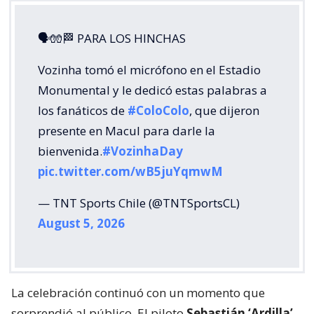
🗣🧤🏁 PARA LOS HINCHAS
Vozinha tomó el micrófono en el Estadio
Monumental y le dedicó estas palabras a
los fanáticos de
#ColoColo
, que dijeron
presente en Macul para darle la
bienvenida.
#VozinhaDay
pic.twitter.com/wB5juYqmwM
— TNT Sports Chile (@TNTSportsCL)
August 5, 2026
La celebración continuó con un momento que
sorprendió al público. El piloto
Sebastián ‘Ardilla’