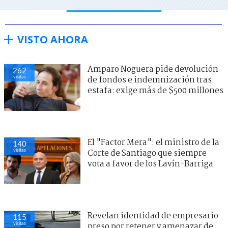
VISTO AHORA
Amparo Noguera pide devolución
262
visitas
de fondos e indemnización tras
estafa: exige más de $500 millones
El "Factor Mera": el ministro de la
140
visitas
Corte de Santiago que siempre
vota a favor de los Lavín-Barriga
Revelan identidad de empresario
115
visitas
preso por retener y amenazar de