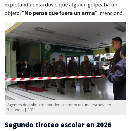
explotando petardos o que alguien golpeaba un
objeto.
“No pensé que fuera un arma”
, mencionó.
Agentes de policía responden al tiroteo en una escuela en
Tailandia | EFE
Segundo tiroteo escolar en 2026