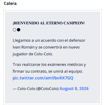
Calera
.
¡𝐁𝐈𝐄𝐍𝐕𝐄𝐍𝐈𝐃𝐎 𝐀𝐋 𝐄𝐓𝐄𝐑𝐍𝐎 𝐂𝐀𝐌𝐏𝐄𝐎́𝐍!
⚪⚫
Llegamos a un acuerdo con el defensor
Ivan Román y se convertirá en nuevo
jugador de Colo-Colo.
Tras realizarse los exámenes médicos y
firmar su contrato, se unirá al equipo.
pic.twitter.com/amVbnRK7GQ
— Colo-Colo (@ColoColo)
August 8, 2026