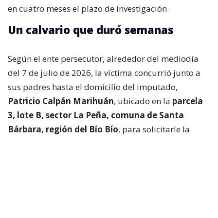
en cuatro meses el plazo de investigación.
Un calvario que duró semanas
Según el ente persecutor, alrededor del mediodía
del 7 de julio de 2026, la víctima concurrió junto a
sus padres hasta el domicilio del imputado,
Patricio Calpán Marihuán
, ubicado en la
parcela
3, lote B, sector La Peña, comuna de Santa
Bárbara, región del Bío Bío
, para solicitarle la
devolución de una motosierra que le habían
prestado.
El imputado aceptó entregar la especie,
bajo la
condición de que la víctima se quedara a
conversar a solas con él.
Lo que fue aceptado por