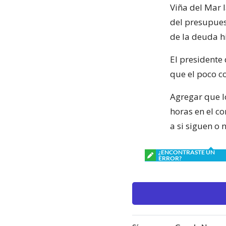
Viña del Mar 
del presupues
de la deuda hi
El presidente 
que el poco c
Agregar que l
horas en el c
a si siguen o 
¿ENCONTRASTE UN
ERROR?