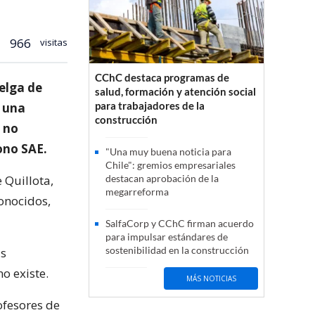
966
visitas
CChC destaca programas de
elga de
salud, formación y atención social
para trabajadores de la
a una
construcción
l no
ono SAE.
"Una muy buena noticia para
Chile": gremios empresariales
 Quillota,
destacan aprobación de la
megarreforma
onocidos,
SalfaCorp y CChC firman acuerdo
para impulsar estándares de
sostenibilidad en la construcción
ás
o existe.
MÁS NOTICIAS
ofesores de