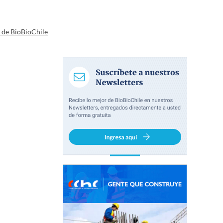
a de BioBioChile