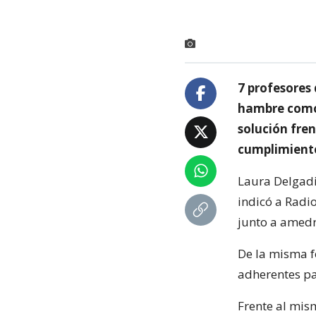
7 profesores
hambre como 
solución fren
cumplimiento
Laura Delgadil
indicó a Radi
junto a amedr
De la misma f
adherentes pa
Frente al mis