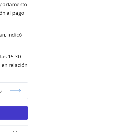
l parlamento
ón al pago
an, indicó
las 15:30
 en relación
s