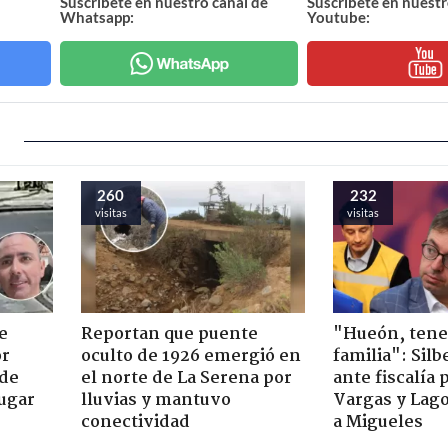
Suscríbete en nuestro canal de
Suscríbete en nuestr
Whatsapp:
Youtube:
260
232
visitas
visitas
e
Reportan que puente
"Hueón, ten
or
oculto de 1926 emergió en
familia": Silb
 de
el norte de La Serena por
ante fiscalía 
jugar
lluvias y mantuvo
Vargas y Lag
conectividad
a Migueles