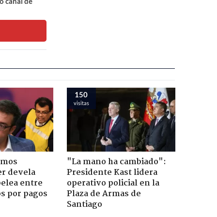
o canal de
150
visitas
emos
"La mano ha cambiado":
er devela
Presidente Kast lidera
pelea entre
operativo policial en la
os por pagos
Plaza de Armas de
Santiago