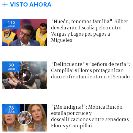
VISTO AHORA
"Hueón, tenemos familia": Silber
113
visitas
devela ante fiscalía pelea entre
Vargas y Lagos por pagos a
Migueles
"Delincuente" y "señora de feria":
90
visitas
Campillai y Flores protagonizan
duro enfrentamiento en el Senado
"¡Me indigna!": Mónica Rincón
78
visitas
estalla por cruce y
descalificaciones entre senadoras
Flores y Campillai