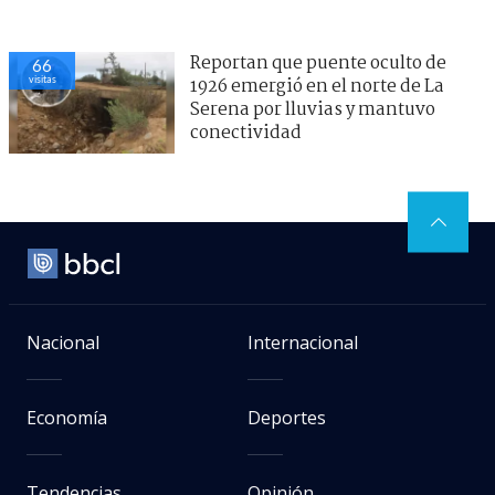
Reportan que puente oculto de
66
visitas
1926 emergió en el norte de La
Serena por lluvias y mantuvo
conectividad
Nacional
Internacional
Economía
Deportes
Tendencias
Opinión