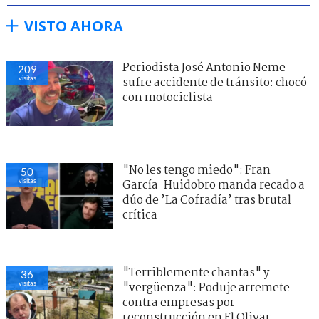
VISTO AHORA
Periodista José Antonio Neme
209
visitas
sufre accidente de tránsito: chocó
con motociclista
"No les tengo miedo": Fran
50
visitas
García-Huidobro manda recado a
dúo de ’La Cofradía’ tras brutal
crítica
"Terriblemente chantas" y
36
visitas
"vergüenza": Poduje arremete
contra empresas por
reconstrucción en El Olivar