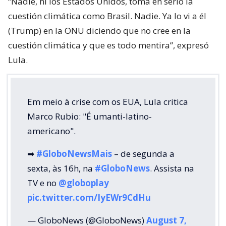
“Nadie, ni los Estados Unidos, toma en serio la
cuestión climática como Brasil. Nadie. Ya lo vi a él
(Trump) en la ONU diciendo que no cree en la
cuestión climática y que es todo mentira”, expresó
Lula.
Em meio à crise com os EUA, Lula critica
Marco Rubio: "É umanti-latino-
americano".
➡
#GloboNewsMais
– de segunda a
sexta, às 16h, na
#GloboNews
. Assista na
TV e no
@globoplay
pic.twitter.com/IyEWr9CdHu
— GloboNews (@GloboNews)
August 7,