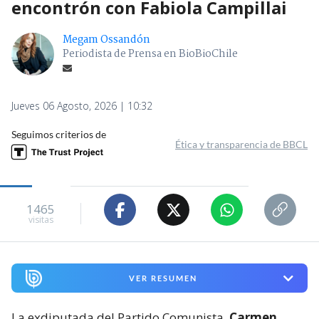
encontrón con Fabiola Campillai
Megam Ossandón
Periodista de Prensa en BioBioChile
Jueves 06 Agosto, 2026 | 10:32
Seguimos criterios de
Ética y transparencia de BBCL
1465
visitas
VER RESUMEN
La exdiputada del Partido Comunista,
Carmen