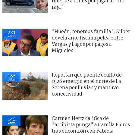
muerte a niños por jugar al "rin
raja"
"Hueón, tenemos familia": Silber
231
visitas
devela ante fiscalía pelea entre
Vargas y Lagos por pagos a
Migueles
Reportan que puente oculto de
185
visitas
1926 emergió en el norte de La
Serena por lluvias y mantuvo
conectividad
Carmen Hertz califica de
145
visitas
"arribista punga" a Camila Flores
tras encontrón con Fabiola