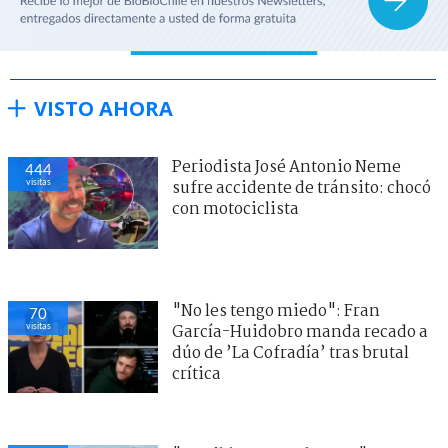
VISTO AHORA
Periodista José Antonio Neme
444
visitas
sufre accidente de tránsito: chocó
con motociclista
"No les tengo miedo": Fran
70
visitas
García-Huidobro manda recado a
dúo de ’La Cofradía’ tras brutal
crítica