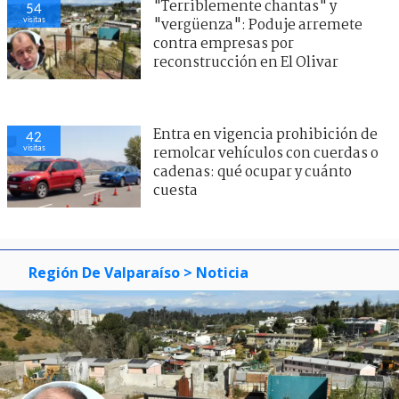
"Terriblemente chantas" y
54
visitas
"vergüenza": Poduje arremete
contra empresas por
reconstrucción en El Olivar
Entra en vigencia prohibición de
42
visitas
remolcar vehículos con cuerdas o
cadenas: qué ocupar y cuánto
cuesta
Región De Valparaíso
> Noticia