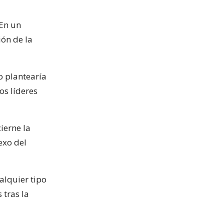
 En un
ón de la
o plantearía
os líderes
ierne la
exo del
alquier tipo
 tras la