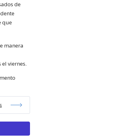
lsados de
idente
e que
 de manera
el viernes.
omento
s