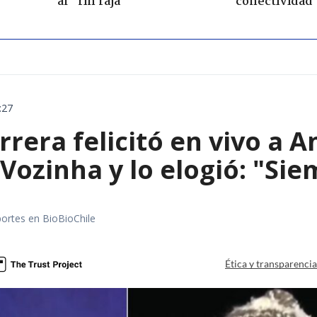
al "rin raja"
conectividad
:27
rera felicitó en vivo a 
 Vozinha y lo elogió: "Sie
portes en BioBioChile
Ética y transparenci