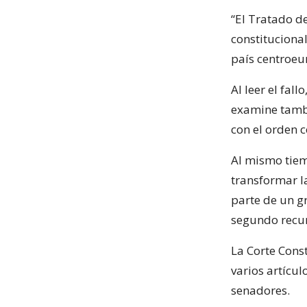
“El Tratado de
constitucional
país centroeu
Al leer el fal
examine tambi
con el orden c
Al mismo tiem
transformar l
parte de un g
segundo recur
La Corte Cons
varios artícu
senadores.