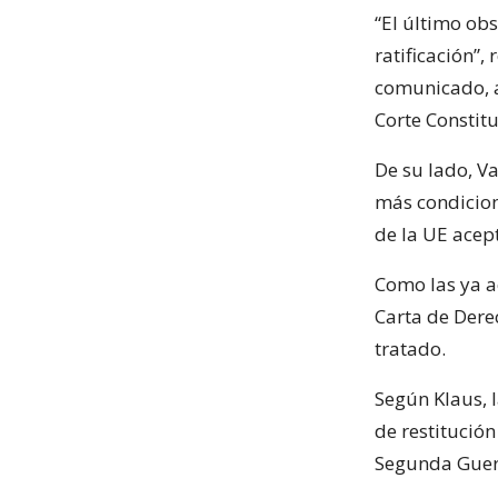
“El último ob
ratificación”,
comunicado, a
Corte Constitu
De su lado, V
más condicione
de la UE acep
Como las ya a
Carta de Der
tratado.
Según Klaus, 
de restitución
Segunda Guer