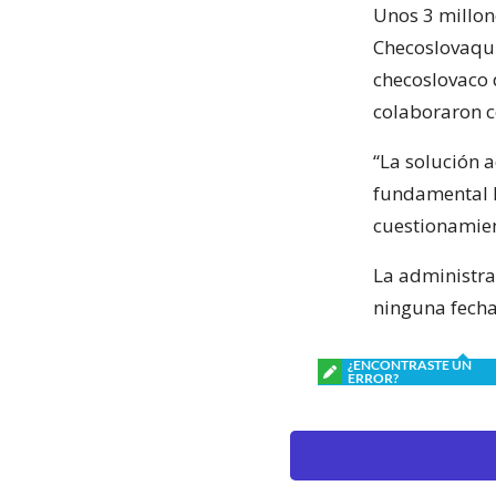
Unos 3 millon
Checoslovaqui
checoslovaco 
colaboraron c
“La solución 
fundamental l
cuestionamien
La administr
ninguna fecha
¿ENCONTRASTE UN
ERROR?