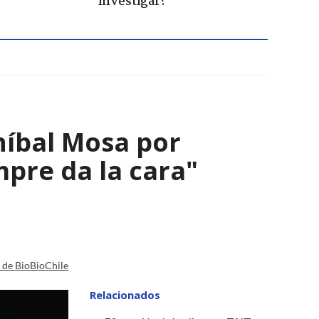
investigar?"
Aníbal Mosa por
mpre da la cara"
a de BioBioChile
Relacionados