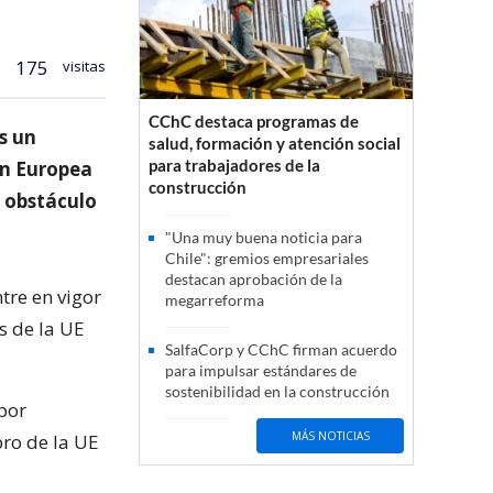
175
visitas
CChC destaca programas de
s un
salud, formación y atención social
para trabajadores de la
ón Europea
construcción
 obstáculo
"Una muy buena noticia para
Chile": gremios empresariales
destacan aprobación de la
tre en vigor
megarreforma
s de la UE
SalfaCorp y CChC firman acuerdo
para impulsar estándares de
sostenibilidad en la construcción
 por
MÁS NOTICIAS
ro de la UE