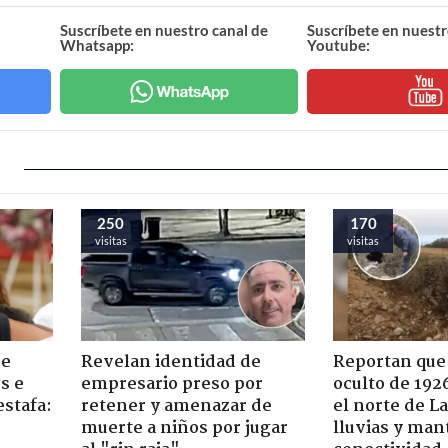
Suscríbete en nuestro canal de
Suscríbete en nuestr
Whatsapp:
Youtube:
250
170
visitas
visitas
de
Revelan identidad de
Reportan que
s e
empresario preso por
oculto de 192
estafa:
retener y amenazar de
el norte de L
muerte a niños por jugar
lluvias y man