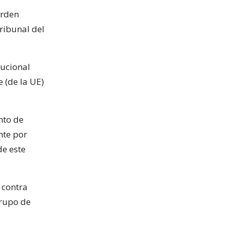
orden
tribunal del
tucional
 (de la UE)
nto de
nte por
de este
 contra
grupo de