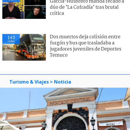
García-Huidobro manda recado a
dúo de ’La Cofradía’ tras brutal
crítica
Dos muertos deja colisión entre
143
visitas
furgón y bus que trasladaba a
jugadores juveniles de Deportes
Temuco
Turismo & Viajes
> Noticia