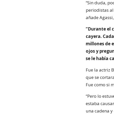
“Sin duda, po
periodistas a
añade Agassi,
“Durante el c
cayera. Cada
millones de 
ojos y pregu
se le había c
Fue la actriz 
que se cortar
Fue como si m
“Pero lo estu
estaba causan
una cadena y e