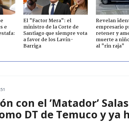
de
El "Factor Mera": el
Revelan iden
s e
ministro de la Corte de
empresario p
estafa:
Santiago que siempre vota
retener y am
a favor de los Lavín-
muerte a niño
Barriga
al "rin raja"
:51
ón con el ’Matador’ Sala
como DT de Temuco y ya h