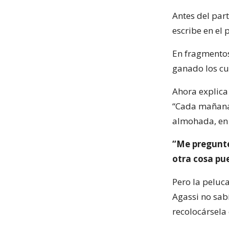
Antes del par
escribe en el
En fragmentos
ganado los cu
Ahora explica
“Cada mañana
almohada, en e
“Me pregunté 
otra cosa pu
Pero la peluca
Agassi no sab
recolocársela 