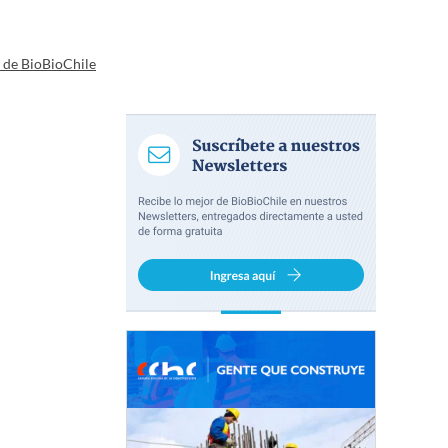
a de BioBioChile