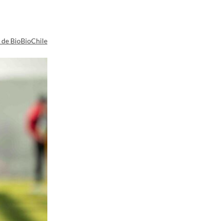
a de BioBioChile