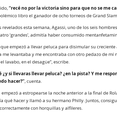
tido,
“recé no por la victoria sino para que no se me c
 polémico libro el ganador de ocho torneos de Grand Slam
 revelados esta semana, Agassi, uno de los seis hombre
atro ‘grandes’, admitía haber consumido mentanfetamin
 que empezó a llevar peluca para disimular su creciente 
 me levantaba y me encontraba con otro pedazo de mí 
l lavabo, en el desagüe”, escribe.
¿y si llevaras llevar peluca? ¿en la pista? Y me respo
edo hacer?”
, cuenta.
 empezó a estropearse la noche anterior a la final de Ro
ía qué hacer y llamó a su hermano Philly. Juntos, consig
correctamente con horquillas y alfileres.