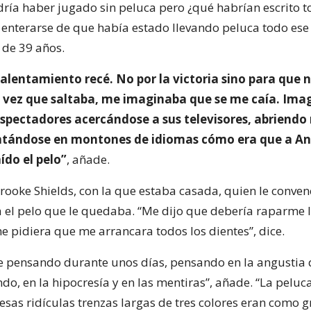
dría haber jugado sin peluca pero ¿qué habrían escrito t
l enterarse de que había estado llevando peluca todo ese
 de 39 años.
alentamiento recé. No por la victoria sino para que 
 vez que saltaba, me imaginaba que se me caía. Ima
espectadores acercándose a sus televisores, abriendo
ntándose en montones de idiomas cómo era que a An
aído el pelo”
, añade.
Brooke Shields, con la que estaba casada, quien le conve
a el pelo que le quedaba. “Me dijo que debería raparme 
e pidiera que me arrancara todos los dientes”, dice.
ve pensando durante unos días, pensando en la angustia
do, en la hipocresía y en las mentiras”, añade. “La pelu
sas ridículas trenzas largas de tres colores eran como gri