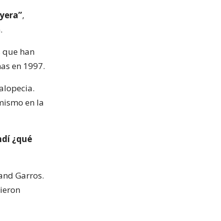
ayera”
,
.
s que han
as en 1997.
alopecia.
mismo en la
ndí ¿qué
land Garros.
uieron