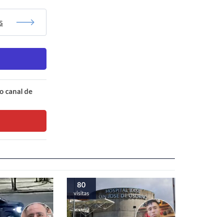
s
o canal de
80
visitas