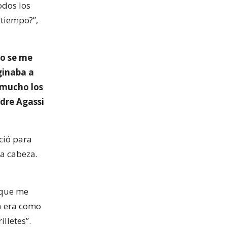
odos los
 tiempo?”,
no se me
ginaba a
 mucho los
dre Agassi
nció para
la cabeza.
 que me
ca era como
lletes”.