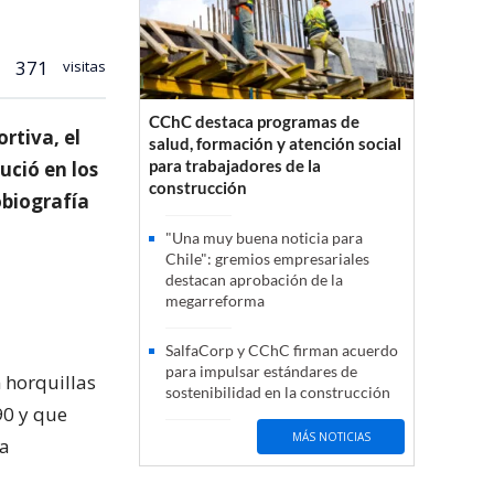
371
visitas
CChC destaca programas de
rtiva, el
salud, formación y atención social
para trabajadores de la
ució en los
construcción
obiografía
"Una muy buena noticia para
Chile": gremios empresariales
destacan aprobación de la
megarreforma
SalfaCorp y CChC firman acuerdo
para impulsar estándares de
 horquillas
sostenibilidad en la construcción
90 y que
MÁS NOTICIAS
ba