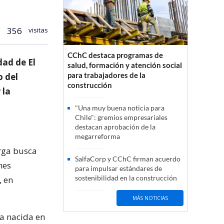
356
visitas
CChC destaca programas de
dad de El
salud, formación y atención social
para trabajadores de la
o del
construcción
 la
"Una muy buena noticia para
Chile": gremios empresariales
destacan aprobación de la
megarreforma
rga busca
SalfaCorp y CChC firman acuerdo
nes
para impulsar estándares de
sostenibilidad en la construcción
, en
MÁS NOTICIAS
a nacida en