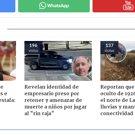
196
137
visitas
visitas
de
Revelan identidad de
Reportan que
s e
empresario preso por
oculto de 192
estafa:
retener y amenazar de
el norte de L
muerte a niños por jugar
lluvias y man
al "rin raja"
conectividad