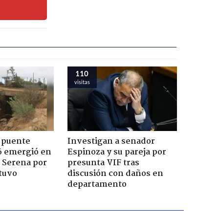
110
visitas
 puente
Investigan a senador
6 emergió en
Espinoza y su pareja por
a Serena por
presunta VIF tras
tuvo
discusión con daños en
departamento