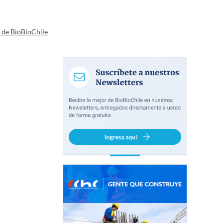
a de BioBioChile