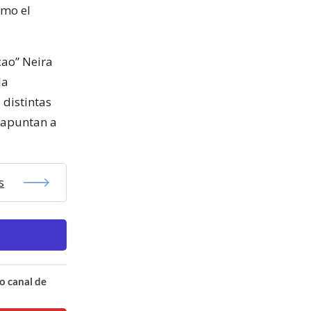
omo el
cao” Neira
la
 distintas
e apuntan a
s
o canal de