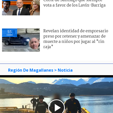
Corte de Santiago que siempre
vota a favor de los Lavín-Barriga
Revelan identidad de empresario
55
visitas
preso por retener y amenazar de
muerte a niños por jugar al "rin
raja"
Región De Magallanes
> Noticia