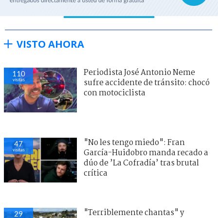
VISTO AHORA
Periodista José Antonio Neme
110
visitas
sufre accidente de tránsito: chocó
con motociclista
"No les tengo miedo": Fran
47
visitas
García-Huidobro manda recado a
dúo de ’La Cofradía’ tras brutal
crítica
"Terriblemente chantas" y
29