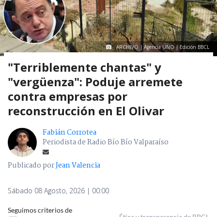
ARCHIVO | Agencia UNO | Edición BBCL
"Terriblemente chantas" y
"vergüenza": Poduje arremete
contra empresas por
reconstrucción en El Olivar
Fabián Corrotea
Periodista de Radio Bío Bío Valparaíso
Publicado por
Jean Valencia
Sábado 08 Agosto, 2026 | 00:00
Seguimos criterios de
Ética y transparencia de BBCL