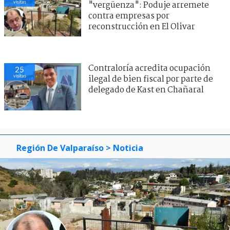
visitas
"vergüenza": Poduje arremete
contra empresas por
reconstrucción en El Olivar
Contraloría acredita ocupación
25
visitas
ilegal de bien fiscal por parte de
delegado de Kast en Chañaral
Región De Valparaíso
> Noticia