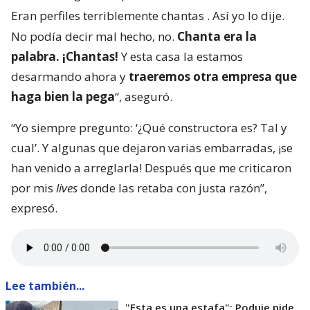
Eran perfiles terriblemente chantas
. Así yo lo dije.
No podía decir mal hecho, no.
Chanta era la
palabra. ¡Chantas!
Y esta casa la estamos
desarmando ahora y
traeremos otra empresa que
haga bien la pega
“, aseguró.
“Yo siempre pregunto: ‘¿Qué constructora es? Tal y
cual’. Y algunas que dejaron varias embarradas, ¡se
han venido a arreglarla! Después que me criticaron
por mis
lives
donde las retaba con justa razón”,
expresó.
Lee también...
"Esta es una estafa": Poduje pide