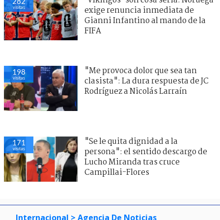
’Vikingos’ son cosa seria: Noruega
282
visitas
exige renuncia inmediata de
Gianni Infantino al mando de la
FIFA
"Me provoca dolor que sea tan
198
visitas
clasista": La dura respuesta de JC
Rodríguez a Nicolás Larraín
"Se le quita dignidad a la
171
visitas
persona": el sentido descargo de
Lucho Miranda tras cruce
Campillai-Flores
Internacional
> Agencia De Noticias