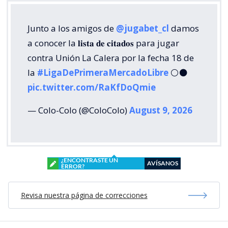
Junto a los amigos de
@jugabet_cl
damos
a conocer la 𝐥𝐢𝐬𝐭𝐚 𝐝𝐞 𝐜𝐢𝐭𝐚𝐝𝐨𝐬 para jugar
contra Unión La Calera por la fecha 18 de
la
#LigaDePrimeraMercadoLibre
⚪⚫
pic.twitter.com/RaKfDoQmie
— Colo-Colo (@ColoColo)
August 9, 2026
¿ENCONTRASTE UN
AVÍSANOS
ERROR?
Revisa nuestra página de correcciones