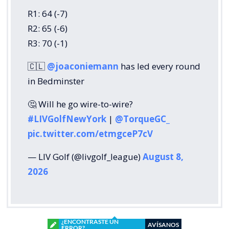
R1: 64 (-7)
R2: 65 (-6)
R3: 70 (-1)
🇨🇱
@joaconiemann
has led every round
in Bedminster
🤔 Will he go wire-to-wire?
#LIVGolfNewYork
|
@TorqueGC_
pic.twitter.com/etmgceP7cV
— LIV Golf (@livgolf_league)
August 8,
2026
¿ENCONTRASTE UN
AVÍSANOS
ERROR?