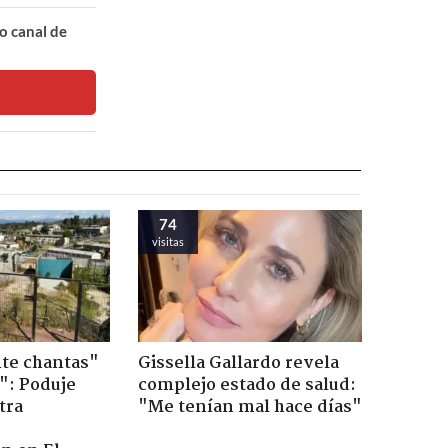
o canal de
74
visitas
te chantas"
Gissella Gallardo revela
": Poduje
complejo estado de salud:
tra
"Me tenían mal hace días"
r