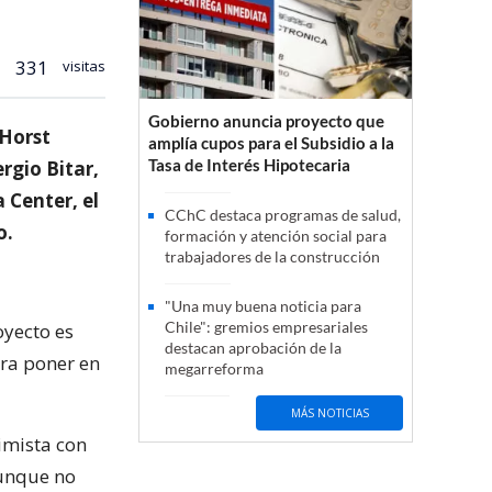
331
visitas
Gobierno anuncia proyecto que
 Horst
amplía cupos para el Subsidio a la
Tasa de Interés Hipotecaria
rgio Bitar,
 Center, el
CChC destaca programas de salud,
o.
formación y atención social para
trabajadores de la construcción
"Una muy buena noticia para
Chile": gremios empresariales
oyecto es
destacan aprobación de la
ara poner en
megarreforma
MÁS NOTICIAS
imista con
aunque no