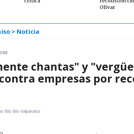
crítica
reconstrucció
Olivar
aíso
> Noticia
0:00
mente chantas" y "vergüe
contra empresas por reco
io Bío Bío Valparaíso
a