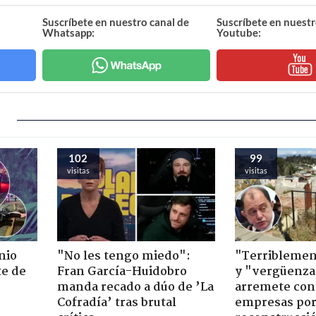
Suscríbete en nuestro canal de
Suscríbete en nuestr
Whatsapp:
Youtube:
102
99
visitas
visitas
nio
"No les tengo miedo":
"Terriblemen
te de
Fran García-Huidobro
y "vergüenza
manda recado a dúo de ’La
arremete con
Cofradía’ tras brutal
empresas po