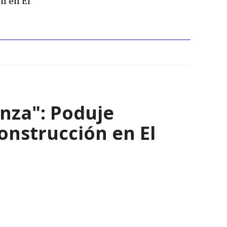
n en El
nza": Poduje
nstrucción en El