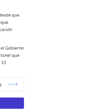
 desde que
, que
icación
 el Gobierno
l túnel que
e 23
s