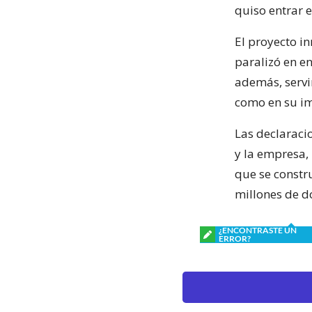
quiso entrar e
El proyecto i
paralizó en en
además, servi
como en su i
Las declaraci
y la empresa, 
que se constru
millones de d
¿ENCONTRASTE UN
ERROR?